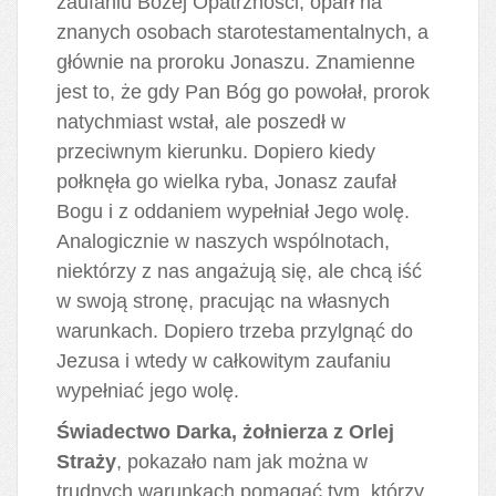
zaufaniu Bożej Opatrzności, oparł na
znanych osobach starotestamentalnych, a
głównie na proroku Jonaszu. Znamienne
jest to, że gdy Pan Bóg go powołał, prorok
natychmiast wstał, ale poszedł w
przeciwnym kierunku. Dopiero kiedy
połknęła go wielka ryba, Jonasz zaufał
Bogu i z oddaniem wypełniał Jego wolę.
Analogicznie w naszych wspólnotach,
niektórzy z nas angażują się, ale chcą iść
w swoją stronę, pracując na własnych
warunkach. Dopiero trzeba przylgnąć do
Jezusa i wtedy w całkowitym zaufaniu
wypełniać jego wolę.
Świadectwo Darka, żołnierza z Orlej
Straży
, pokazało nam jak można w
trudnych warunkach pomagać tym, którzy