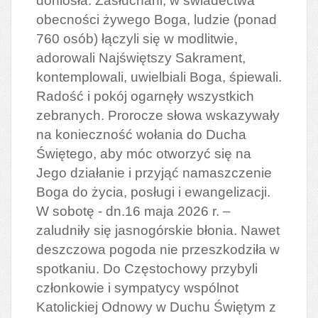
doniosła. Zasłuchani, w świadectwa
obecności żywego Boga, ludzie (ponad
760 osób) łączyli się w modlitwie,
adorowali Najświętszy Sakrament,
kontemplowali, uwielbiali Boga, śpiewali.
Radość i pokój ogarnęły wszystkich
zebranych. Prorocze słowa wskazywały
na konieczność wołania do Ducha
Świętego, aby móc otworzyć się na
Jego działanie i przyjąć namaszczenie
Boga do życia, posługi i ewangelizacji.
W sobotę - dn.16 maja 2026 r. –
zaludniły się jasnogórskie błonia. Nawet
deszczowa pogoda nie przeszkodziła w
spotkaniu. Do Częstochowy przybyli
członkowie i sympatycy wspólnot
Katolickiej Odnowy w Duchu Świętym z