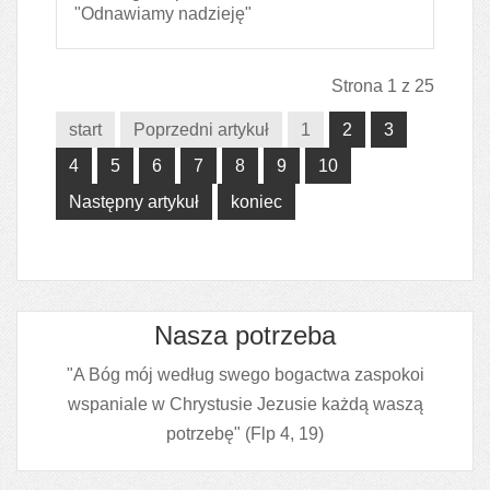
"Odnawiamy nadzieję"
Strona 1 z 25
start
Poprzedni artykuł
1
2
3
4
5
6
7
8
9
10
Następny artykuł
koniec
Nasza potrzeba
"A Bóg mój według swego bogactwa zaspokoi
wspaniale w Chrystusie Jezusie każdą waszą
potrzebę" (Flp 4, 19)