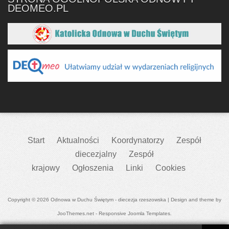
DEOMEO.PL
Start
Aktualności
Koordynatorzy
Zespół
diecezjalny
Zespół
krajowy
Ogłoszenia
Linki
Cookies
Copyright © 2026 Odnowa w Duchu Świętym - diecezja rzeszowska | Design and theme by
JooThemes.net -
Responsive Joomla Templates
.