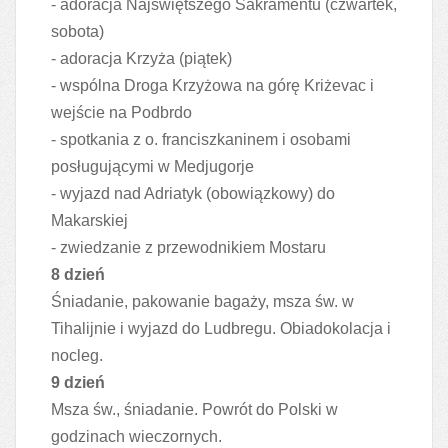
- adoracja Najświętszego Sakramentu (czwartek,
sobota)
- adoracja Krzyża (piątek)
- wspólna Droga Krzyżowa na górę Kriżevac i
wejście na Podbrdo
- spotkania z o. franciszkaninem i osobami
posługującymi w Medjugorje
- wyjazd nad Adriatyk (obowiązkowy) do
Makarskiej
- zwiedzanie z przewodnikiem Mostaru
8 dzień
Śniadanie, pakowanie bagaży, msza św. w
Tihalijnie i wyjazd do Ludbregu. Obiadokolacja i
nocleg.
9 dzień
Msza św., śniadanie. Powrót do Polski w
godzinach wieczornych.