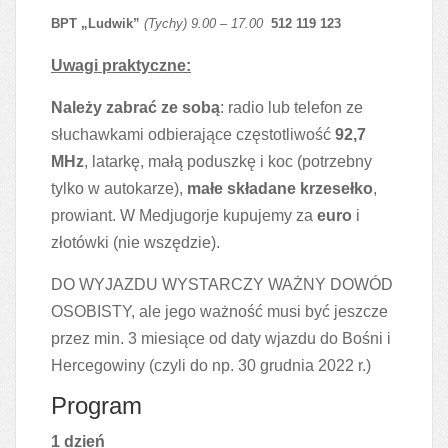
BPT „Ludwik”
(Tychy)
9.00 – 17.00
512 119 123
Uwagi praktyczne:
Należy zabrać ze sobą
: radio lub telefon ze
słuchawkami odbierające częstotliwość
92,7
MHz
, latarkę, małą poduszkę i koc (potrzebny
tylko w autokarze),
małe składane krzesełko
,
prowiant. W Medjugorje kupujemy za
euro
i
złotówki (nie wszędzie).
DO WYJAZDU WYSTARCZY WAŻNY DOWÓD
OSOBISTY, ale jego ważność musi być jeszcze
przez min. 3 miesiące od daty wjazdu do Bośni i
Hercegowiny (czyli do np. 30 grudnia 2022 r.)
Program
1 dzień